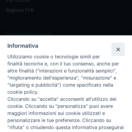
Parrocchie
Regione FVG
Agenda del vescovo
Informativa
Agenda del vescovo
Utilizziamo cookie o tecnologie simili per
finalità tecniche e, con il tuo consenso, anche per
altre finalità ("interazioni e funzionalità semplici",
"miglioramento dell'esperienza", "misurazione" e
Privacy Policy
Trasparenza
"targeting e pubblicità") come specificato nella
cookie policy.
Termini e Condizioni
Cliccando su "accetta" acconsenti all'utilizzo dei
cookie. Cliccando su "personalizza" puoi avere
maggiori informazioni sui cookie utilizzati e
Informativa per il trattamento dei dati personali
personalizzare le tue preferenze. Cliccando su
"rifiuta" o chiudendo questa informativa proseguirai