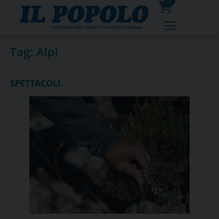
Skip
0
to
prodotti
content
Tag:
Alpi
SPETTACOLI