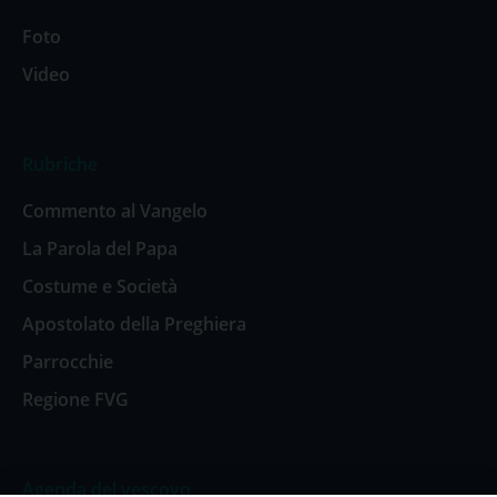
Foto
Video
Rubriche
Commento al Vangelo
La Parola del Papa
Costume e Società
Apostolato della Preghiera
Parrocchie
Regione FVG
Agenda del vescovo