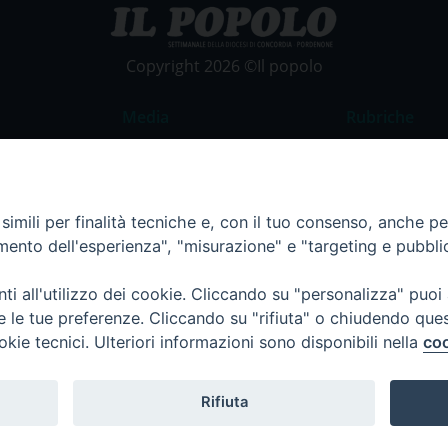
Copyright 2026 ©Il popolo
Media
Rubriche
Foto
Commento al
Video
La Parola del
imili per finalità tecniche e, con il tuo consenso, anche per 
Costume e So
amento dell'esperienza", "misurazione" e "targeting e pubbli
Apostolato de
Parrocchie
i all'utilizzo dei cookie. Cliccando su "personalizza" puoi
re le tue preferenze. Cliccando su "rifiuta" o chiudendo que
Regione FVG
okie tecnici. Ulteriori informazioni sono disponibili nella
coo
Rifiuta
Termini e Condizioni
Informativa per il trattamento d