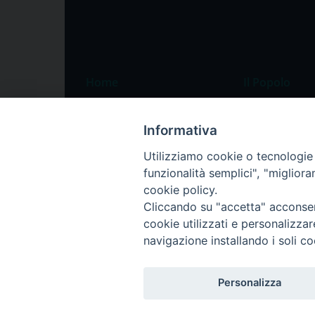
Home
Il Popolo
Speciali
Il settimanale
Informativa
Pordenone
Chi siamo
Utilizziamo cookie o tecnologie s
Portogruaro
La redazione
funzionalità semplici", "miglior
Friuli Occidentale
Pubblicità
cookie policy.
Veneto Orientale
Cliccando su "accetta" acconsent
cookie utilizzati e personalizza
Diocesi
navigazione installando i soli co
Personalizza
Privacy Policy
Trasparenza