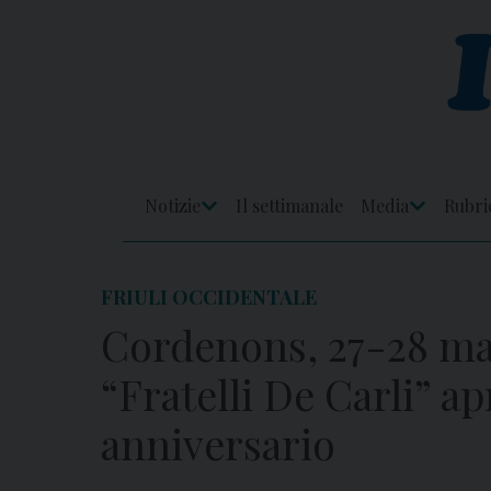
Skip
to
content
Notizie
Il settimanale
Media
Rubri
Apri
Apri
Menu
Menu
FRIULI OCCIDENTALE
Cordenons, 27-28 ma
“Fratelli De Carli” a
anniversario