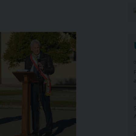
0
0
0