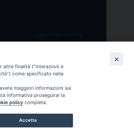
Agenda del vescovo
 Vangelo
Agenda del vescovo
 Papa
altre finalità ("interazioni e
cietà
cità") come specificato nella
lla Preghiera
 avere maggiori informazioni sui
sta informativa proseguirai la
kie policy
completa.
Accetta
ei dati personali
Cookie Policy
Preferenze Cookie