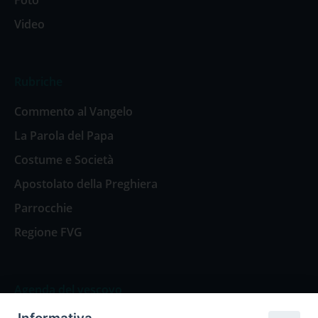
Foto
Video
Rubriche
Commento al Vangelo
La Parola del Papa
Costume e Società
Apostolato della Preghiera
Parrocchie
Regione FVG
Agenda del vescovo