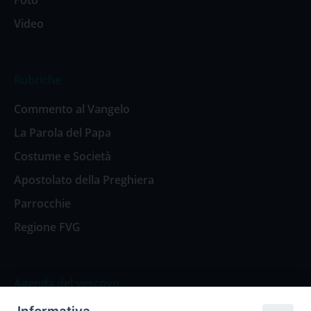
Foto
Video
Rubriche
Commento al Vangelo
La Parola del Papa
Costume e Società
Apostolato della Preghiera
Parrocchie
Regione FVG
Agenda del vescovo