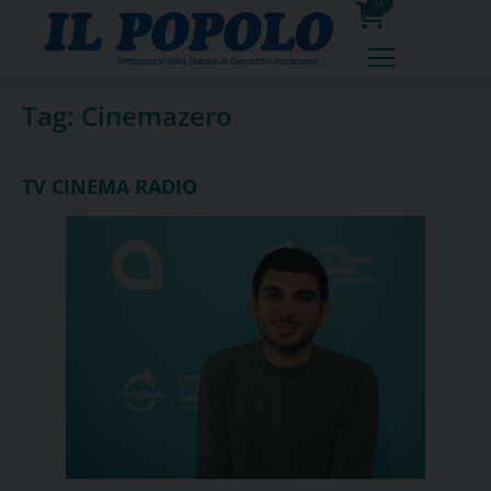
Skip
0
to
prodotti
content
Tag:
Cinemazero
TV CINEMA RADIO