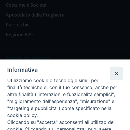
Costume e Società
Apostolato della Preghiera
Parrocchie
Regione FVG
Agenda del vescovo
Informativa
Agenda del vescovo
Utilizziamo cookie o tecnologie simili per
finalità tecniche e, con il tuo consenso, anche per
altre finalità ("interazioni e funzionalità semplici",
"miglioramento dell'esperienza", "misurazione" e
Privacy Policy
Trasparenza
"targeting e pubblicità") come specificato nella
cookie policy.
Termini e Condizioni
Cliccando su "accetta" acconsenti all'utilizzo dei
cookie. Cliccando su "personalizza" puoi avere