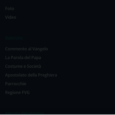
Foto
Video
Rubriche
Commento al Vangelo
La Parola del Papa
Costume e Società
Apostolato della Preghiera
Parrocchie
Regione FVG
Agenda del vescovo