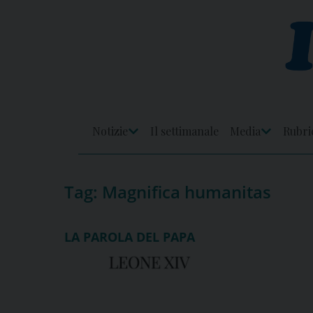
Skip
to
content
Notizie
Il settimanale
Media
Rubri
Apri
Apri
Menu
Menu
Tag:
Magnifica humanitas
LA PAROLA DEL PAPA