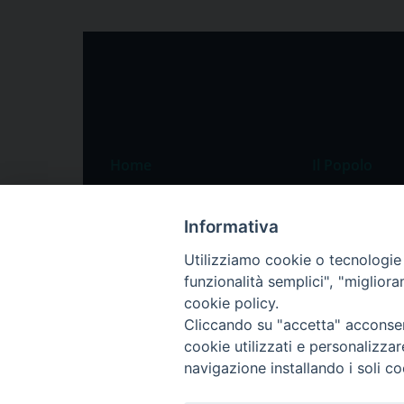
Home
Il Popolo
Speciali
Il settimanale
Informativa
Pordenone
Chi siamo
Utilizziamo cookie o tecnologie s
Portogruaro
La redazione
funzionalità semplici", "miglior
Friuli Occidentale
Pubblicità
cookie policy.
Veneto Orientale
Cliccando su "accetta" acconsent
cookie utilizzati e personalizza
Diocesi
navigazione installando i soli co