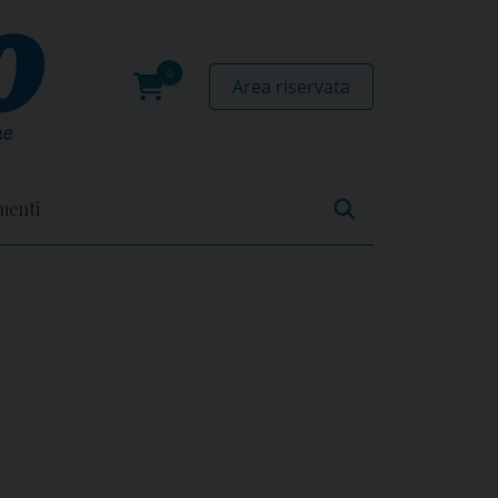
Area riservata
0
prodotti
menti