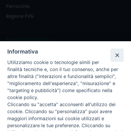
Parrocchie
Regione FVG
Agenda del vescovo
Informativa
Agenda del vescovo
Utilizziamo cookie o tecnologie simili per
finalità tecniche e, con il tuo consenso, anche per
altre finalità ("interazioni e funzionalità semplici",
"miglioramento dell'esperienza", "misurazione" e
Privacy Policy
Trasparenza
"targeting e pubblicità") come specificato nella
cookie policy.
Termini e Condizioni
Cliccando su "accetta" acconsenti all'utilizzo dei
cookie. Cliccando su "personalizza" puoi avere
maggiori informazioni sui cookie utilizzati e
Informativa per il trattamento dei dati personali
personalizzare le tue preferenze. Cliccando su