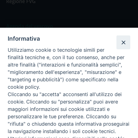
Regione FVG
Agenda del vescovo
Informativa
Agenda del vescovo
Utilizziamo cookie o tecnologie simili per
finalità tecniche e, con il tuo consenso, anche per
altre finalità ("interazioni e funzionalità semplici",
"miglioramento dell'esperienza", "misurazione" e
Privacy Policy
Trasparenza
"targeting e pubblicità") come specificato nella
cookie policy.
Termini e Condizioni
Cliccando su "accetta" acconsenti all'utilizzo dei
cookie. Cliccando su "personalizza" puoi avere
maggiori informazioni sui cookie utilizzati e
Informativa per il trattamento dei dati personali
personalizzare le tue preferenze. Cliccando su
"rifiuta" o chiudendo questa informativa proseguirai
la navigazione installando i soli cookie tecnici.
Cookie Policy