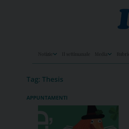
Skip
to
content
Notizie
Il settimanale
Media
Rubri
Apri
Apri
Menu
Menu
Tag:
Thesis
APPUNTAMENTI