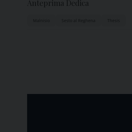
Anteprima Dedica
Malnisio
Sesto al Reghena
Thesis