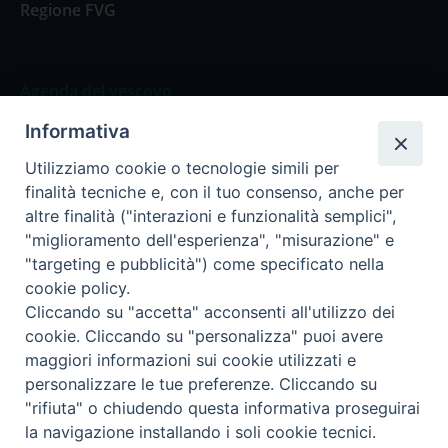
Regione FVG
Agenda del vescovo
Informativa
Agenda del vescovo
Utilizziamo cookie o tecnologie simili per
finalità tecniche e, con il tuo consenso, anche per
altre finalità ("interazioni e funzionalità semplici",
"miglioramento dell'esperienza", "misurazione" e
Privacy Policy
Trasparenza
"targeting e pubblicità") come specificato nella
cookie policy.
Termini e Condizioni
Cliccando su "accetta" acconsenti all'utilizzo dei
cookie. Cliccando su "personalizza" puoi avere
maggiori informazioni sui cookie utilizzati e
Informativa per il trattamento dei dati personali
personalizzare le tue preferenze. Cliccando su
"rifiuta" o chiudendo questa informativa proseguirai
la navigazione installando i soli cookie tecnici.
Cookie Policy