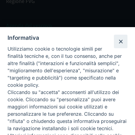
Regione FVG
Agenda del vescovo
Informativa
Agenda del vescovo
Utilizziamo cookie o tecnologie simili per
finalità tecniche e, con il tuo consenso, anche per
altre finalità ("interazioni e funzionalità semplici",
"miglioramento dell'esperienza", "misurazione" e
Privacy Policy
Trasparenza
"targeting e pubblicità") come specificato nella
cookie policy.
Termini e Condizioni
Cliccando su "accetta" acconsenti all'utilizzo dei
cookie. Cliccando su "personalizza" puoi avere
maggiori informazioni sui cookie utilizzati e
Informativa per il trattamento dei dati personali
personalizzare le tue preferenze. Cliccando su
"rifiuta" o chiudendo questa informativa proseguirai
la navigazione installando i soli cookie tecnici.
Cookie Policy