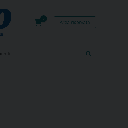
Area riservata
0
prodotti
menti