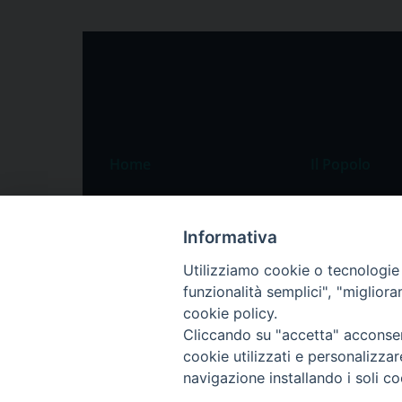
Home
Il Popolo
Speciali
Il settimanale
Pordenone
Chi siamo
Informativa
Portogruaro
La redazione
Utilizziamo cookie o tecnologie s
funzionalità semplici", "miglior
Friuli Occidentale
Pubblicità
cookie policy.
Veneto Orientale
Cliccando su "accetta" acconsent
Diocesi
cookie utilizzati e personalizza
navigazione installando i soli co