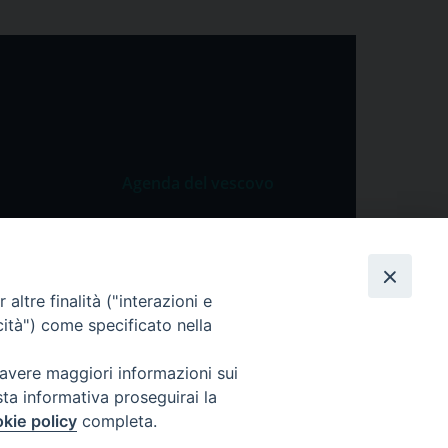
Agenda del vescovo
 Vangelo
Agenda del vescovo
 Papa
cietà
altre finalità ("interazioni e
cità") come specificato nella
lla Preghiera
 avere maggiori informazioni sui
sta informativa proseguirai la
kie policy
completa.