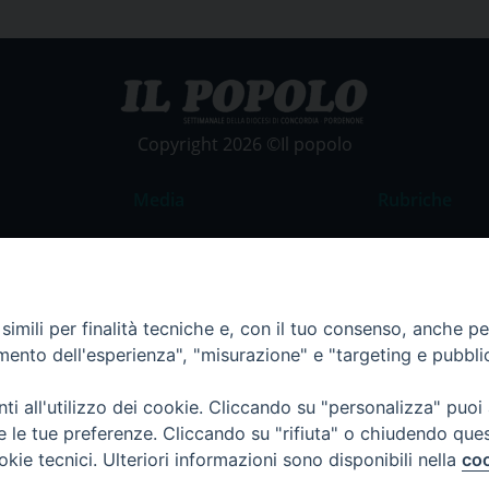
Copyright 2026 ©Il popolo
Media
Rubriche
Foto
Commento al
Video
La Parola del
Costume e So
imili per finalità tecniche e, con il tuo consenso, anche per 
amento dell'esperienza", "misurazione" e "targeting e pubbli
Apostolato de
Parrocchie
i all'utilizzo dei cookie. Cliccando su "personalizza" puoi
Regione FVG
re le tue preferenze. Cliccando su "rifiuta" o chiudendo que
okie tecnici. Ulteriori informazioni sono disponibili nella
coo