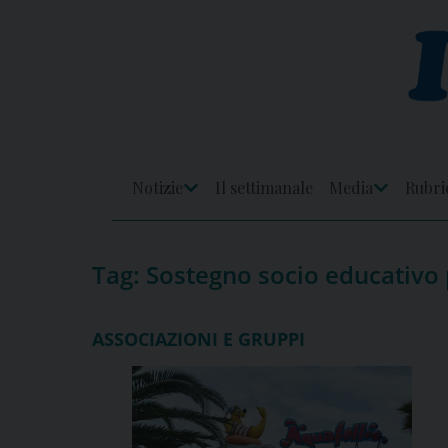
Skip
to
content
Notizie
Il settimanale
Media
Rubri
Apri
Apri
Menu
Menu
Tag:
Sostegno socio educativo
ASSOCIAZIONI E GRUPPI