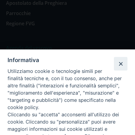
Apostolato della Preghiera
Parrocchie
Regione FVG
Agenda del vescovo
Informativa
Agenda del vescovo
Utilizziamo cookie o tecnologie simili per
finalità tecniche e, con il tuo consenso, anche per
altre finalità ("interazioni e funzionalità semplici",
"miglioramento dell'esperienza", "misurazione" e
Privacy Policy
Trasparenza
"targeting e pubblicità") come specificato nella
cookie policy.
Termini e Condizioni
Cliccando su "accetta" acconsenti all'utilizzo dei
cookie. Cliccando su "personalizza" puoi avere
maggiori informazioni sui cookie utilizzati e
Informativa per il trattamento dei dati personali