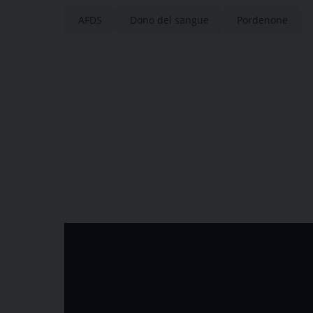
AFDS
Dono del sangue
Pordenone