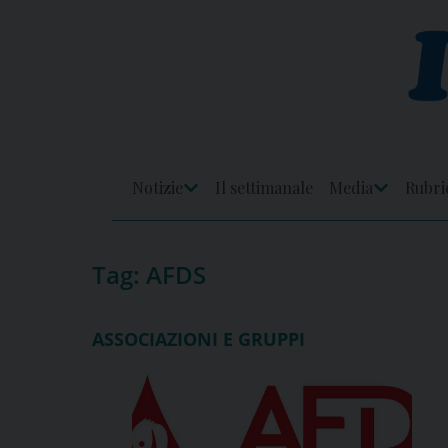
Skip
to
content
Notizie
Il settimanale
Media
Rubri
Apri
Apri
Menu
Menu
Tag:
AFDS
ASSOCIAZIONI E GRUPPI