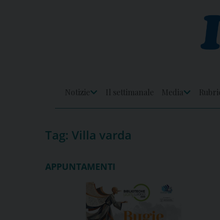
Skip
to
content
Notizie
Il settimanale
Media
Rubri
Apri
Apri
Menu
Menu
Tag:
Villa varda
APPUNTAMENTI