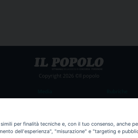
Copyright 2026 ©Il popolo
Media
Rubriche
Foto
Commento al
Video
La Parola del
imili per finalità tecniche e, con il tuo consenso, anche per 
Costume e So
amento dell'esperienza", "misurazione" e "targeting e pubbli
Apostolato de