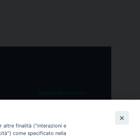
Agenda del vescovo
 Vangelo
Agenda del vescovo
 Papa
altre finalità ("interazioni e
cietà
cità") come specificato nella
lla Preghiera