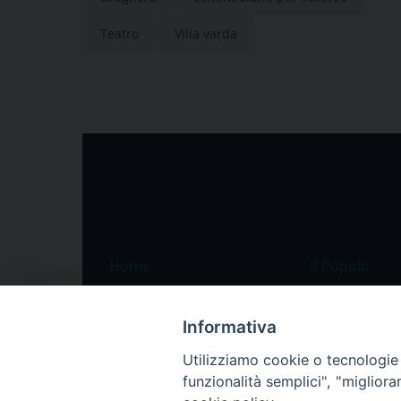
Teatro
Villa varda
Home
Il Popolo
Speciali
Il settimanale
Informativa
Pordenone
Chi siamo
Utilizziamo cookie o tecnologie s
Portogruaro
La redazione
funzionalità semplici", "miglior
Friuli Occidentale
Pubblicità