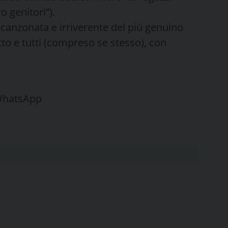
o genitori”).
 scanzonata e irriverente del più genuino
tto e tutti (compreso se stesso), con
 WhatsApp