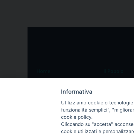
Home
Il Popolo
Speciali
Il settimanale
Informativa
Pordenone
Chi siamo
Utilizziamo cookie o tecnologie s
Portogruaro
La redazione
funzionalità semplici", "miglior
Friuli Occidentale
Pubblicità
cookie policy.
Veneto Orientale
Cliccando su "accetta" acconsent
cookie utilizzati e personalizza