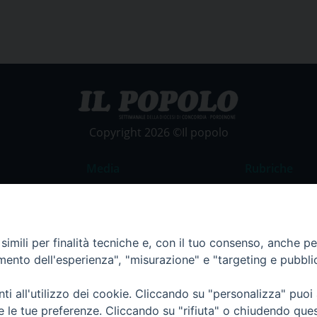
Copyright 2026 ©Il popolo
Media
Rubriche
Foto
Commento al
Video
La Parola del
imili per finalità tecniche e, con il tuo consenso, anche per 
Costume e So
amento dell'esperienza", "misurazione" e "targeting e pubbli
Apostolato de
Parrocchie
i all'utilizzo dei cookie. Cliccando su "personalizza" puoi
re le tue preferenze. Cliccando su "rifiuta" o chiudendo que