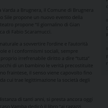
illa Varda a Brugnera, il Comune di Brugnera
to Sile propone un nuovo evento della
0
teatro propone “Il giornalino di Gian
ica di Fabio Scaramucci.
turale a sovvertire l’ordine e l’autorità
0
egole e i conformismi sociali, sempre
 proprio irrefrenabile diritto a dire “tutta”
 occhi di un bambino le verità precostituite
o fraintese, il senso viene capovolto fino
da cui trae legittimazione la società degli
distanza di tanti anni, si presta ancora oggi
a caso Vamba dedicò il libro “ai ragazzi