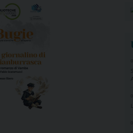
0
0
0