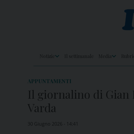
Skip
to
content
Notizie
Il settimanale
Media
Rubri
Apri
Apri
Menu
Menu
APPUNTAMENTI
Il giornalino di Gian 
Varda
30 Giugno 2026 - 14:41