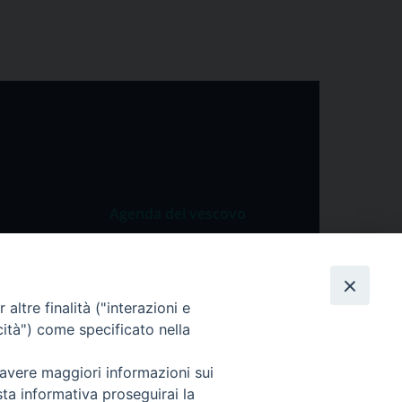
Agenda del vescovo
 Vangelo
Agenda del vescovo
 Papa
altre finalità ("interazioni e
cietà
cità") come specificato nella
lla Preghiera
 avere maggiori informazioni sui
sta informativa proseguirai la