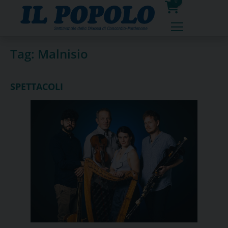
Skip
0
to
prodotti
content
Tag:
Malnisio
SPETTACOLI