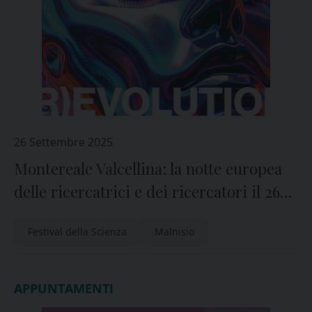
26 Settembre 2025
Montereale Valcellina: la notte europea
delle ricercatrici e dei ricercatori il 26
settembre; il 21-24 novembre la VII
Festival della Scienza
Malnisio
edizione del festival
APPUNTAMENTI