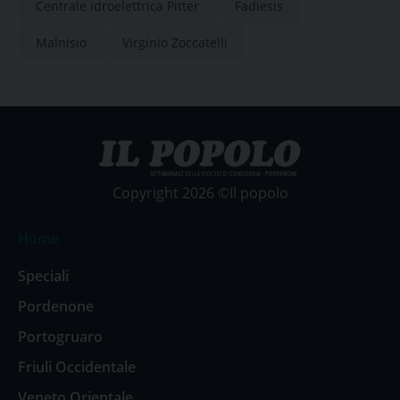
Centrale idroelettrica Pitter
Fadiesis
Malnisio
Virginio Zoccatelli
Copyright 2026 ©Il popolo
Home
Speciali
Pordenone
Portogruaro
Friuli Occidentale
Veneto Orientale