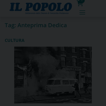
Skip
0
to
prodotti
content
Tag:
Anteprima Dedica
CULTURA