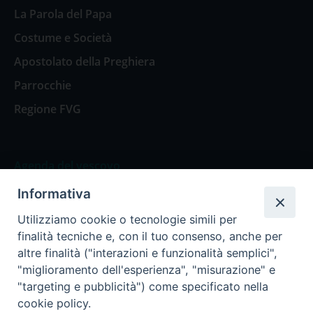
La Parola del Papa
Costume e Società
Apostolato della Preghiera
Parrocchie
Regione FVG
Agenda del vescovo
Informativa
Agenda del vescovo
Utilizziamo cookie o tecnologie simili per
finalità tecniche e, con il tuo consenso, anche per
altre finalità ("interazioni e funzionalità semplici",
"miglioramento dell'esperienza", "misurazione" e
Privacy Policy
Trasparenza
"targeting e pubblicità") come specificato nella
cookie policy.