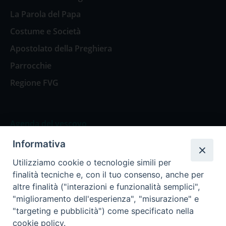
La Parola del Papa
Costume e Società
Apostolato della Preghiera
Parrocchie
Regione FVG
Agenda del vescovo
Informativa
Agenda del vescovo
Utilizziamo cookie o tecnologie simili per
finalità tecniche e, con il tuo consenso, anche per
altre finalità ("interazioni e funzionalità semplici",
"miglioramento dell'esperienza", "misurazione" e
Privacy Policy
Trasparenza
"targeting e pubblicità") come specificato nella
cookie policy.