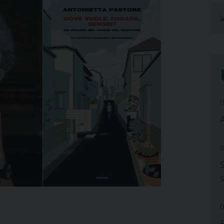
0
A
0
0