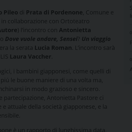
S
o Pileo
di
Prata di Pordenone
, Comune e
e in collaborazione con Ortoteatro
Autore
) l’incontro con
Antonietta
0
ro
Dove vuole andare, Sensei
?
Un viaggio
era la serata
Lucia Roman
. L’incontro sarà
 LIS
Laura Vaccher
.
0
logici, i bambini giapponesi, come quelli di
 piú le buone maniere di una volta ma,
 inchinarsi in modo grazioso e sincero.
 partecipazione, Antonietta Pastore ci
e attuale della società giapponese, e la
nsibile.
ppone è un rapporto di lunghissima data,