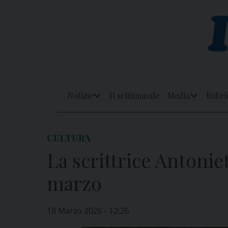
Skip
to
content
Notizie
Il settimanale
Media
Rubri
Apri
Apri
Menu
Menu
CULTURA
La scrittrice Antoniet
marzo
18 Marzo 2026 - 12:26