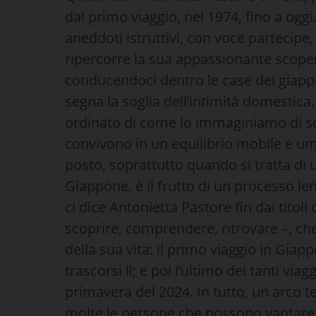
dal primo viaggio, nel 1974, fino a oggi
aneddoti istruttivi, con voce partecipe
ripercorre la sua appassionante scoper
conducendoci dentro le case dei giappo
segna la soglia dell’intimità domestic
ordinato di come lo immaginiamo di sol
convivono in un equilibrio mobile e 
posto, soprattutto quando si tratta di 
Giappone, è il frutto di un processo le
ci dice Antonietta Pastore fin dai titoli de
scoprire, comprendere, ritrovare –, c
della sua vita: il primo viaggio in Giapp
trascorsi lì; e poi l’ultimo dei tanti via
primavera del 2024. In tutto, un arco
molte le persone che possono vantare