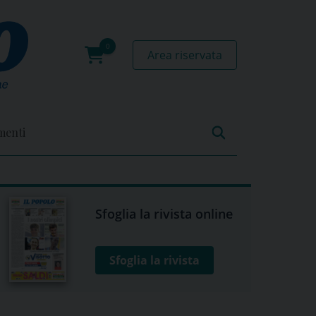
Area riservata
0
prodotti
menti
Sfoglia la rivista online
Sfoglia la rivista