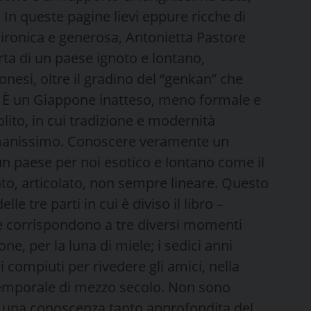
. In queste pagine lievi eppure ricche di
, ironica e generosa, Antonietta Pastore
ta di un paese ignoto e lontano,
nesi, oltre il gradino del “genkan” che
a. È un Giappone inatteso, meno formale e
ito, in cui tradizione e modernità
umanissimo. Conoscere veramente un
un paese per noi esotico e lontano come il
nto, articolato, non sempre lineare. Questo
lle tre parti in cui è diviso il libro –
he corrispondono a tre diversi momenti
one, per la luna di miele; i sedici anni
ggi compiuti per rivedere gli amici, nella
 temporale di mezzo secolo. Non sono
 una conoscenza tanto approfondita del