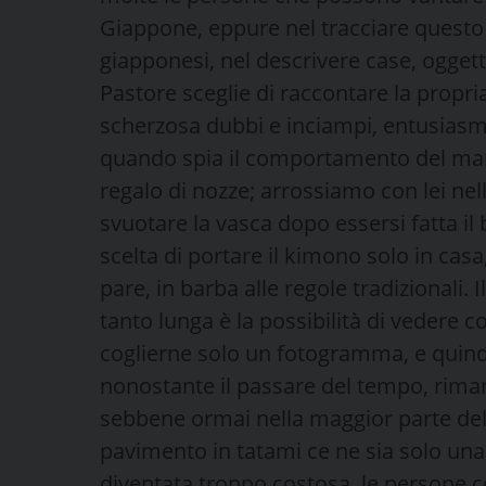
Giappone, eppure nel tracciare questo s
giapponesi, nel descrivere case, oggett
Pastore sceglie di raccontare la propr
scherzosa dubbi e inciampi, entusiasmi
quando spia il comportamento del mari
regalo di nozze; arrossiamo con lei ne
svuotare la vasca dopo essersi fatta 
scelta di portare il kimono solo in cas
pare, in barba alle regole tradizionali.
tanto lunga è la possibilità di vedere 
coglierne solo un fotogramma, e quindi
nonostante il passare del tempo, rim
sebbene ormai nella maggior parte dell
pavimento in tatami ce ne sia solo una,
diventata troppo costosa, le persone