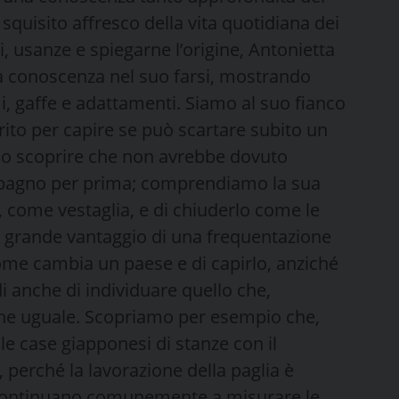
quisito affresco della vita quotidiana dei
i, usanze e spiegarne l’origine, Antonietta
ia conoscenza nel suo farsi, mostrando
, gaffe e adattamenti. Siamo al suo fianco
to per capire se può scartare subito un
llo scoprire che non avrebbe dovuto
il bagno per prima; comprendiamo la sua
a, come vestaglia, e di chiuderlo come le
 Il grande vantaggio di una frequentazione
come cambia un paese e di capirlo, anziché
 anche di individuare quello che,
ane uguale. Scopriamo per esempio che,
e case giapponesi di stanze con il
 perché la lavorazione della paglia è
 continuano comunemente a misurare le