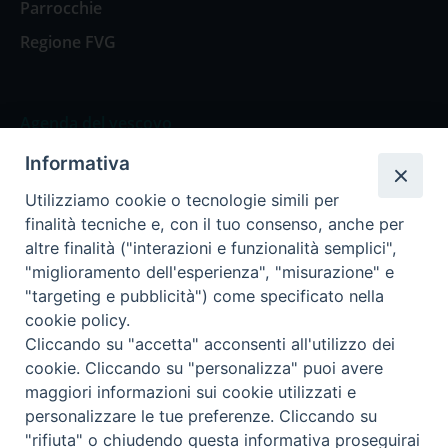
Parrocchie
Regione FVG
Agenda del vescovo
Informativa
Agenda del vescovo
Utilizziamo cookie o tecnologie simili per
finalità tecniche e, con il tuo consenso, anche per
altre finalità ("interazioni e funzionalità semplici",
"miglioramento dell'esperienza", "misurazione" e
Privacy Policy
Trasparenza
"targeting e pubblicità") come specificato nella
cookie policy.
Termini e Condizioni
Cliccando su "accetta" acconsenti all'utilizzo dei
cookie. Cliccando su "personalizza" puoi avere
maggiori informazioni sui cookie utilizzati e
Informativa per il trattamento dei dati personali
personalizzare le tue preferenze. Cliccando su
"rifiuta" o chiudendo questa informativa proseguirai