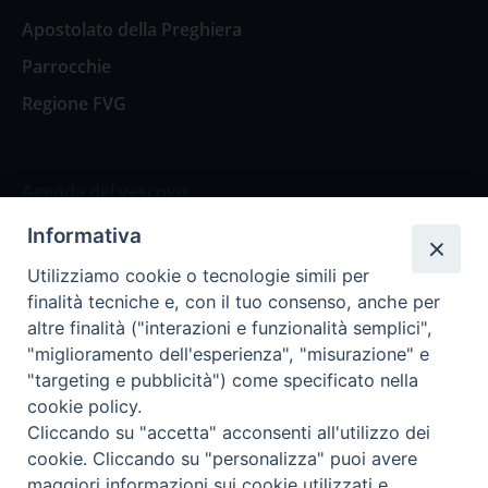
Apostolato della Preghiera
Parrocchie
Regione FVG
Agenda del vescovo
Informativa
Agenda del vescovo
Utilizziamo cookie o tecnologie simili per
finalità tecniche e, con il tuo consenso, anche per
altre finalità ("interazioni e funzionalità semplici",
"miglioramento dell'esperienza", "misurazione" e
Privacy Policy
Trasparenza
"targeting e pubblicità") come specificato nella
cookie policy.
Termini e Condizioni
Cliccando su "accetta" acconsenti all'utilizzo dei
cookie. Cliccando su "personalizza" puoi avere
maggiori informazioni sui cookie utilizzati e