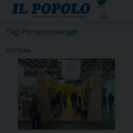
Skip
0
to
prodotti
content
Tag:
Pordenonelegge
CULTURA