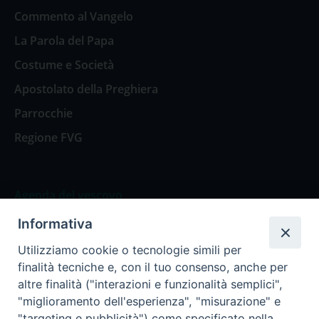
Commento al Vangelo
La Parola del Papa
Costume e Società
Apostolato della Preghiera
Parrocchie
Regione FVG
Agenda del vescovo
Informativa
Agenda del vescovo
Utilizziamo cookie o tecnologie simili per
finalità tecniche e, con il tuo consenso, anche per
altre finalità ("interazioni e funzionalità semplici",
"miglioramento dell'esperienza", "misurazione" e
Privacy Policy
Trasparenza
"targeting e pubblicità") come specificato nella