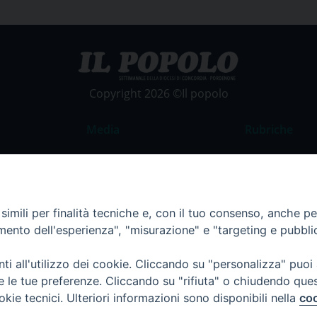
Copyright 2026 ©Il popolo
Media
Rubriche
Foto
Commento al
Video
La Parola del
Costume e So
imili per finalità tecniche e, con il tuo consenso, anche per 
amento dell'esperienza", "misurazione" e "targeting e pubbli
Apostolato de
Parrocchie
i all'utilizzo dei cookie. Cliccando su "personalizza" puoi
Regione FVG
re le tue preferenze. Cliccando su "rifiuta" o chiudendo que
okie tecnici. Ulteriori informazioni sono disponibili nella
coo