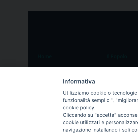
Home
Il Popolo
Speciali
Il settimanale
Pordenone
Chi siamo
Informativa
Portogruaro
La redazione
Utilizziamo cookie o tecnologie s
funzionalità semplici", "miglior
Friuli Occidentale
Pubblicità
cookie policy.
Veneto Orientale
Cliccando su "accetta" acconsent
Diocesi
cookie utilizzati e personalizza
navigazione installando i soli co