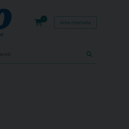
Area riservata
0
prodotti
menti