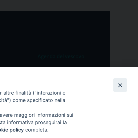
Agenda del vescovo
 Vangelo
Agenda del vescovo
 Papa
cietà
altre finalità ("interazioni e
cità") come specificato nella
lla Preghiera
 avere maggiori informazioni sui
sta informativa proseguirai la
kie policy
completa.