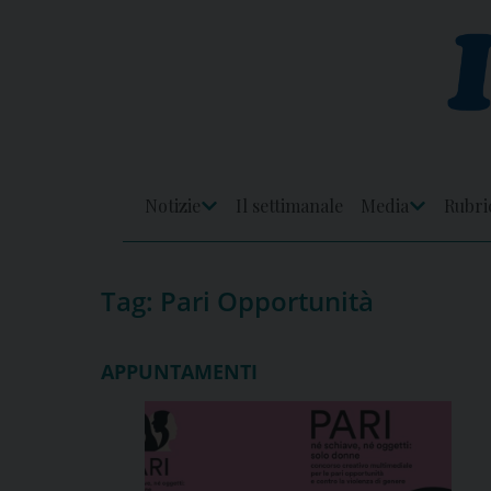
Skip
to
content
Notizie
Il settimanale
Media
Rubri
Apri
Apri
Menu
Menu
Tag:
Pari Opportunità
APPUNTAMENTI