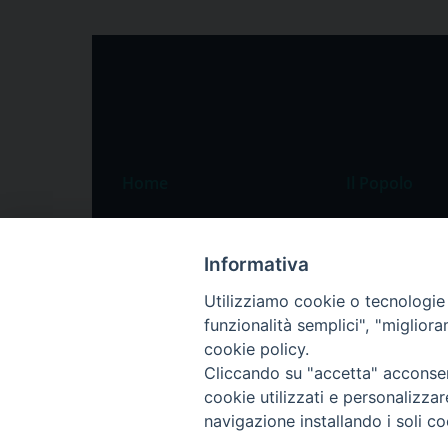
Home
Il Popolo
Speciali
Il settimanale
Pordenone
Chi siamo
Informativa
Portogruaro
La redazione
Utilizziamo cookie o tecnologie s
funzionalità semplici", "miglior
Friuli Occidentale
Pubblicità
cookie policy.
Veneto Orientale
Cliccando su "accetta" acconsent
Diocesi
cookie utilizzati e personalizza
navigazione installando i soli co