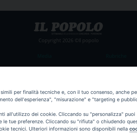
Copyright 2026 ©Il popolo
Media
Rubriche
Foto
Commento al
Video
La Parola del
Costume e So
imili per finalità tecniche e, con il tuo consenso, anche per 
amento dell'esperienza", "misurazione" e "targeting e pubbli
Apostolato de
Parrocchie
i all'utilizzo dei cookie. Cliccando su "personalizza" puoi
Regione FVG
re le tue preferenze. Cliccando su "rifiuta" o chiudendo que
okie tecnici. Ulteriori informazioni sono disponibili nella
coo