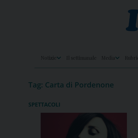
Skip
to
content
Notizie
Il settimanale
Media
Rubri
Apri
Apri
Menu
Menu
Tag:
Carta di Pordenone
SPETTACOLI