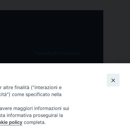
Agenda del vescovo
 Vangelo
Agenda del vescovo
 Papa
cietà
altre finalità ("interazioni e
cità") come specificato nella
lla Preghiera
 avere maggiori informazioni sui
sta informativa proseguirai la
kie policy
completa.