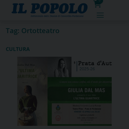
Skip
0
to
prodotti
content
Tag:
Ortotteatro
CULTURA