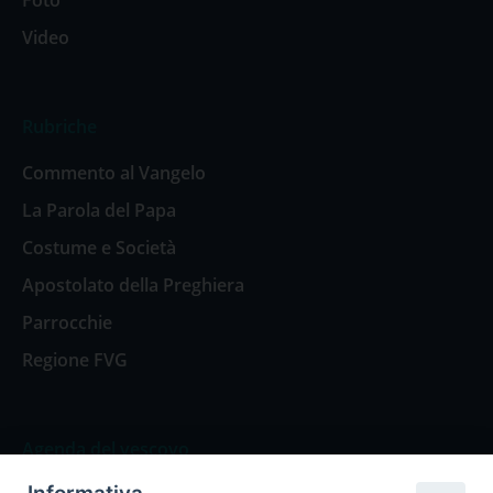
Foto
Video
Rubriche
Commento al Vangelo
La Parola del Papa
Costume e Società
Apostolato della Preghiera
Parrocchie
Regione FVG
Agenda del vescovo