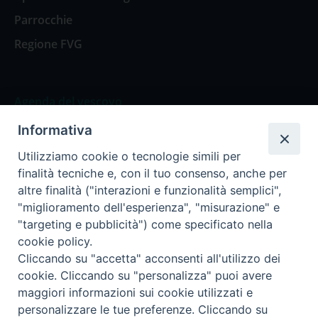
Parrocchie
Regione FVG
Agenda del vescovo
Informativa
Agenda del vescovo
Utilizziamo cookie o tecnologie simili per
finalità tecniche e, con il tuo consenso, anche per
altre finalità ("interazioni e funzionalità semplici",
"miglioramento dell'esperienza", "misurazione" e
Privacy Policy
Trasparenza
"targeting e pubblicità") come specificato nella
cookie policy.
Termini e Condizioni
Cliccando su "accetta" acconsenti all'utilizzo dei
cookie. Cliccando su "personalizza" puoi avere
maggiori informazioni sui cookie utilizzati e
Informativa per il trattamento dei dati personali
personalizzare le tue preferenze. Cliccando su