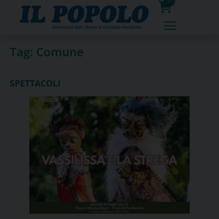
Skip
0
to
prodotti
content
Tag:
Comune
SPETTACOLI