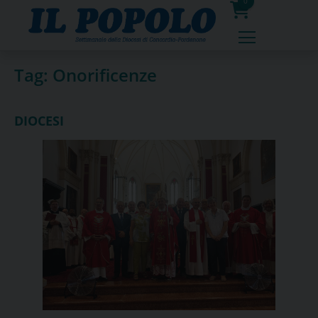
Skip
0
to
prodotti
content
Tag:
Onorificenze
DIOCESI