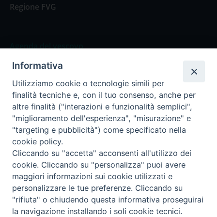
Regione FVG
Agenda del vescovo
Informativa
Agenda del vescovo
Utilizziamo cookie o tecnologie simili per
finalità tecniche e, con il tuo consenso, anche per
altre finalità ("interazioni e funzionalità semplici",
"miglioramento dell'esperienza", "misurazione" e
Privacy Policy
Trasparenza
"targeting e pubblicità") come specificato nella
cookie policy.
Termini e Condizioni
Cliccando su "accetta" acconsenti all'utilizzo dei
cookie. Cliccando su "personalizza" puoi avere
maggiori informazioni sui cookie utilizzati e
Informativa per il trattamento dei dati personali
personalizzare le tue preferenze. Cliccando su
"rifiuta" o chiudendo questa informativa proseguirai
la navigazione installando i soli cookie tecnici.
Cookie Policy