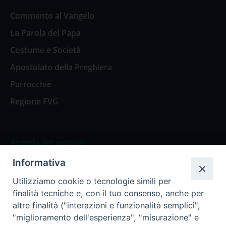
Commento al Vangelo
La Parola del Papa
Costume e Società
Apostolato della Preghiera
Parrocchie
Regione FVG
Agenda del vescovo
Informativa
Agenda del vescovo
Utilizziamo cookie o tecnologie simili per
finalità tecniche e, con il tuo consenso, anche per
altre finalità ("interazioni e funzionalità semplici",
"miglioramento dell'esperienza", "misurazione" e
Privacy Policy
Trasparenza