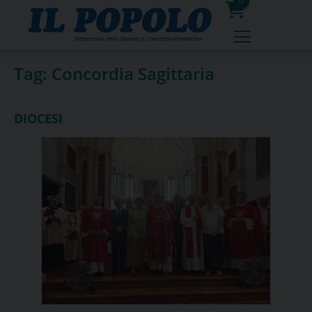
Skip
0
to
prodotti
content
Tag:
Concordia Sagittaria
DIOCESI