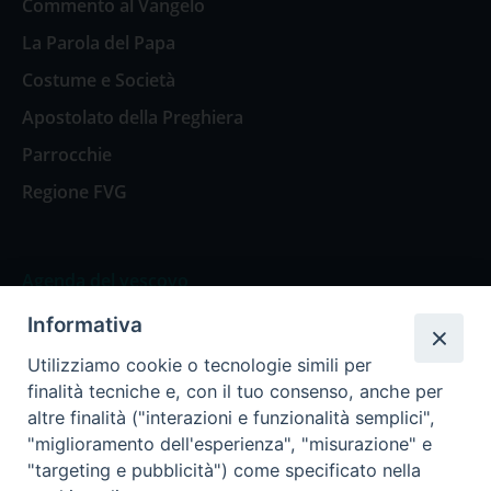
Commento al Vangelo
La Parola del Papa
Costume e Società
Apostolato della Preghiera
Parrocchie
Regione FVG
Agenda del vescovo
Informativa
Agenda del vescovo
Utilizziamo cookie o tecnologie simili per
finalità tecniche e, con il tuo consenso, anche per
altre finalità ("interazioni e funzionalità semplici",
"miglioramento dell'esperienza", "misurazione" e
Privacy Policy
Trasparenza
"targeting e pubblicità") come specificato nella