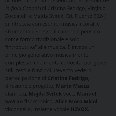
alcune parole”: la presentazione del volume
In-finiti Canoni
(di Cristina Fedrigo, Virginio
Zoccatelli e Majda Svitek, Ed. Fluente 2024)
si intreccia con esempi musicali corali e
strumentali. Spesso il canone è pensato
come forma tradizionale e solo
“introduttiva” alla musica. È invece un
principio generativo musicalmente
complesso, che merita curiosità, per generi,
stili, testi e funzioni. L’evento vede la
partecipazione di
Cristina Fedrigo
,
direzione e progetto
,
Marta Macuz
clarinetti
,
Majda Svitek
voce
,
Manuel
Savron
fisarmonica
,
Alice Moro Micol
violoncello, Insieme vocale
H2VOX.