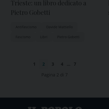
Trieste: un libro dedicato a
e
Pietro Gobetti
Antifascismo
Davide Mattiello
Fascismo
Libri
Pietro Gobetti
1
2
3
4
…
7
Pagina 2 di 7