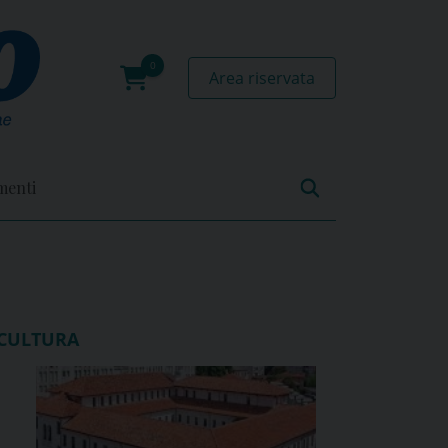
Area riservata
0
prodotti
menti
CULTURA