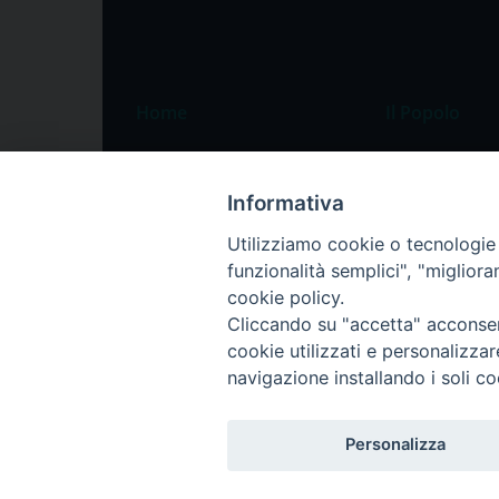
Home
Il Popolo
Speciali
Il settimanale
Pordenone
Chi siamo
Informativa
Portogruaro
La redazione
Utilizziamo cookie o tecnologie s
funzionalità semplici", "miglior
Friuli Occidentale
Pubblicità
cookie policy.
Veneto Orientale
Cliccando su "accetta" acconsent
Diocesi
cookie utilizzati e personalizza
navigazione installando i soli co
Personalizza
Privacy Policy
Trasparenza