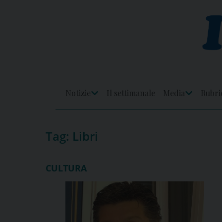
Skip
to
content
Notizie
Il settimanale
Media
Rubri
Apri
Apri
Menu
Menu
Tag:
Libri
CULTURA