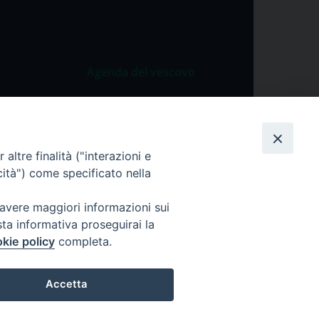
Agenda del vescovo
 Vangelo
Agenda del vescovo
 Papa
cietà
altre finalità ("interazioni e
cità") come specificato nella
lla Preghiera
 avere maggiori informazioni sui
sta informativa proseguirai la
kie policy
completa.
Accetta
ei dati personali
Cookie Policy
Preferenze Cookie