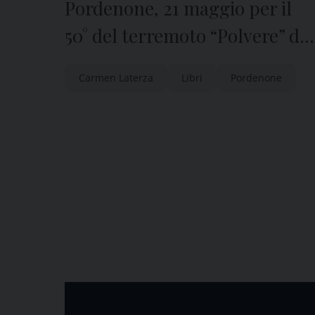
Pordenone, 21 maggio per il
50° del terremoto “Polvere” di 
con Carmen Laterza
Carmen Laterza
Libri
Pordenone