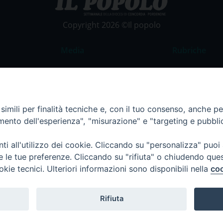
Copyright 2026 ©Il popolo
Media
Rubriche
Foto
Commento al
Video
La Parola del
Costume e So
imili per finalità tecniche e, con il tuo consenso, anche per 
amento dell'esperienza", "misurazione" e "targeting e pubbli
Apostolato de
Parrocchie
i all'utilizzo dei cookie. Cliccando su "personalizza" puoi
Regione FVG
re le tue preferenze. Cliccando su "rifiuta" o chiudendo que
okie tecnici. Ulteriori informazioni sono disponibili nella
coo
Rifiuta
Termini e Condizioni
Informativa per il trattamento d