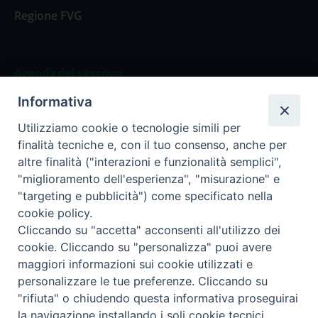
Regione FVG
Agenda del vescovo
Informativa
Agenda del vescovo
Utilizziamo cookie o tecnologie simili per
finalità tecniche e, con il tuo consenso, anche per
altre finalità ("interazioni e funzionalità semplici",
"miglioramento dell'esperienza", "misurazione" e
Privacy Policy
Trasparenza
"targeting e pubblicità") come specificato nella
cookie policy.
Termini e Condizioni
Cliccando su "accetta" acconsenti all'utilizzo dei
cookie. Cliccando su "personalizza" puoi avere
maggiori informazioni sui cookie utilizzati e
Informativa per il trattamento dei dati personali
personalizzare le tue preferenze. Cliccando su
"rifiuta" o chiudendo questa informativa proseguirai
la navigazione installando i soli cookie tecnici.