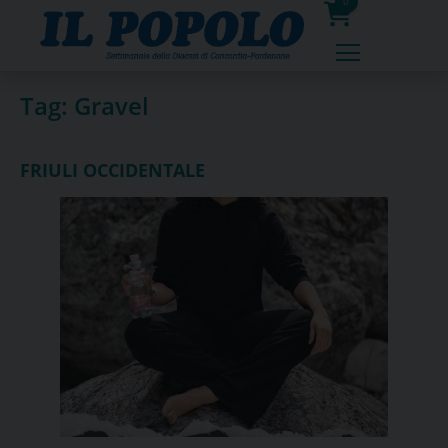
Skip
0
to
prodotti
content
Tag:
Gravel
FRIULI OCCIDENTALE