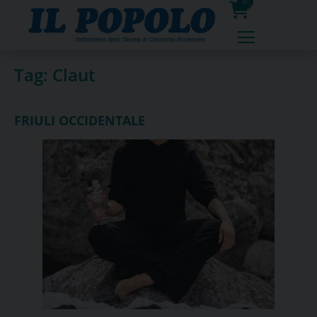
Skip
0
to
prodotti
content
Tag:
Claut
FRIULI OCCIDENTALE