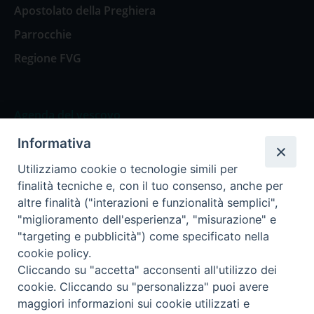
Apostolato della Preghiera
Parrocchie
Regione FVG
Agenda del vescovo
Informativa
Agenda del vescovo
Utilizziamo cookie o tecnologie simili per
finalità tecniche e, con il tuo consenso, anche per
altre finalità ("interazioni e funzionalità semplici",
"miglioramento dell'esperienza", "misurazione" e
Privacy Policy
Trasparenza
"targeting e pubblicità") come specificato nella
cookie policy.
Termini e Condizioni
Cliccando su "accetta" acconsenti all'utilizzo dei
cookie. Cliccando su "personalizza" puoi avere
maggiori informazioni sui cookie utilizzati e