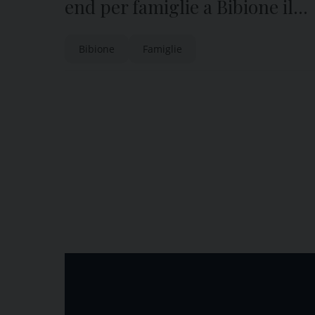
end per famiglie a Bibione il
24-26 aprile
Bibione
Famiglie