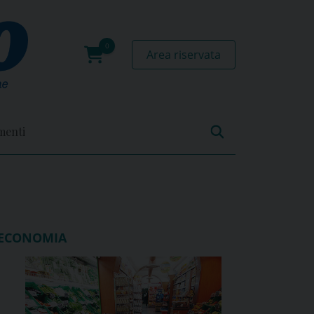
Area riservata
0
prodotti
menti
ECONOMIA