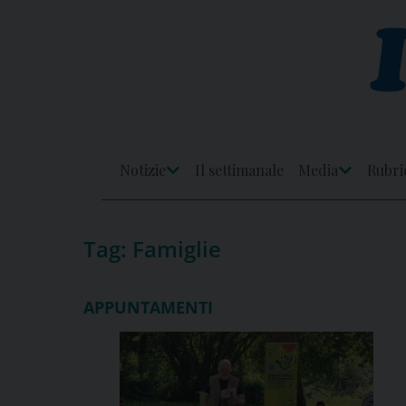
Skip
to
content
Notizie
Il settimanale
Media
Rubri
Apri
Apri
Menu
Menu
Tag:
Famiglie
APPUNTAMENTI