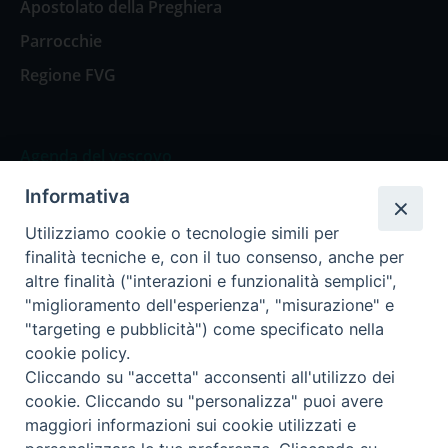
Apostolato della Preghiera
Parrocchie
Regione FVG
Agenda del vescovo
Informativa
Agenda del vescovo
Utilizziamo cookie o tecnologie simili per
finalità tecniche e, con il tuo consenso, anche per
altre finalità ("interazioni e funzionalità semplici",
"miglioramento dell'esperienza", "misurazione" e
Privacy Policy
Trasparenza
"targeting e pubblicità") come specificato nella
cookie policy.
Termini e Condizioni
Cliccando su "accetta" acconsenti all'utilizzo dei
cookie. Cliccando su "personalizza" puoi avere
maggiori informazioni sui cookie utilizzati e
Informativa per il trattamento dei dati personali