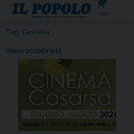
Skip
0
to
prodotti
content
Tag:
Casrasa
FRIULI OCCIDENTALE