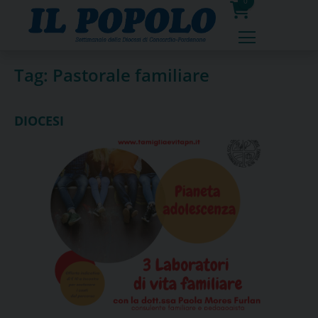
Skip
0
to
prodotti
content
Tag:
Pastorale familiare
DIOCESI