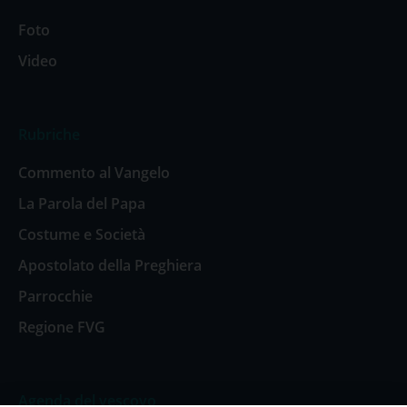
Foto
Video
Rubriche
Commento al Vangelo
La Parola del Papa
Costume e Società
Apostolato della Preghiera
Parrocchie
Regione FVG
Agenda del vescovo