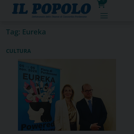
Skip
0
to
prodotti
content
Tag:
Eureka
CULTURA