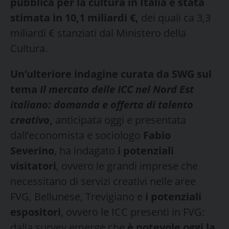
pubblica per la cultura in Italia è stata
stimata in 10,1 miliardi €,
dei quali ca 3,3
miliardi € stanziati dal Ministero della
Cultura.
Un’ulteriore indagine curata da SWG sul
tema
Il mercato delle ICC nel Nord Est
italiano: domanda e offerta di talento
creativo
,
anticipata oggi e presentata
dall’economista e sociologo
Fabio
Severino
, ha indagato
i potenziali
visitatori
, ovvero le grandi imprese che
necessitano di servizi creativi nelle aree
FVG, Bellunese, Trevigiano e
i potenziali
espositori
, ovvero le ICC presenti in FVG:
dalla survey emerge che
è notevole oggi la