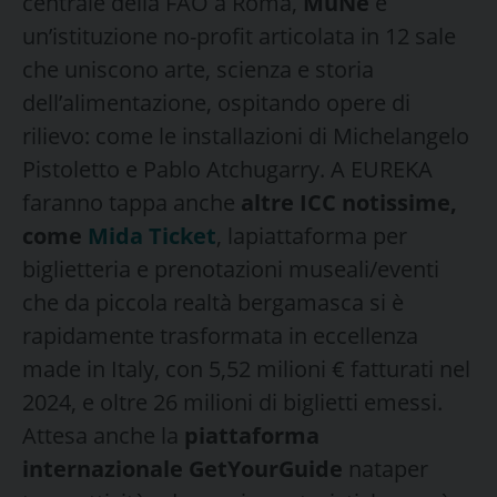
centrale della FAO a Roma,
MuNe
è
un’istituzione no-profit articolata in 12 sale
che uniscono arte, scienza e storia
dell’alimentazione, ospitando opere di
rilievo: come le installazioni di Michelangelo
Pistoletto e Pablo Atchugarry. A EUREKA
faranno tappa anche
altre ICC notissime,
come
Mida Ticket
, lapiattaforma per
biglietteria e prenotazioni museali/eventi
che da piccola realtà bergamasca si è
rapidamente trasformata in eccellenza
made in Italy, con 5,52 milioni € fatturati nel
2024, e oltre 26 milioni di biglietti emessi.
Attesa anche la
piattaforma
internazionale GetYourGuide
nataper