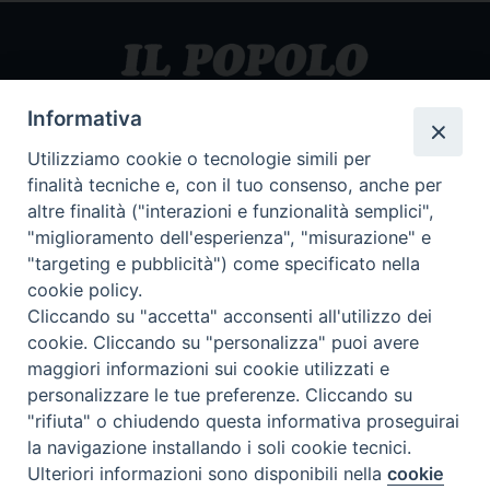
Copyright 2026 ©Il popolo
Informativa
Utilizziamo cookie o tecnologie simili per
Home
finalità tecniche e, con il tuo consenso, anche per
Speciali
altre finalità ("interazioni e funzionalità semplici",
"miglioramento dell'esperienza", "misurazione" e
Pordenone
"targeting e pubblicità") come specificato nella
Portogruaro
cookie policy.
Cliccando su "accetta" acconsenti all'utilizzo dei
Friuli Occidentale
cookie. Cliccando su "personalizza" puoi avere
Veneto Orientale
maggiori informazioni sui cookie utilizzati e
Diocesi
personalizzare le tue preferenze. Cliccando su
"rifiuta" o chiudendo questa informativa proseguirai
la navigazione installando i soli cookie tecnici.
Preferenze Cookie
Ulteriori informazioni sono disponibili nella
cookie
Il Popolo