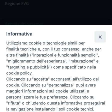
Regione FVG
Agenda del vescovo
Informativa
Agenda del vescovo
Utilizziamo cookie o tecnologie simili per
finalità tecniche e, con il tuo consenso, anche per
altre finalità ("interazioni e funzionalità semplici",
"miglioramento dell'esperienza", "misurazione" e
Privacy Policy
Trasparenza
"targeting e pubblicità") come specificato nella
cookie policy.
Termini e Condizioni
Cliccando su "accetta" acconsenti all'utilizzo dei
cookie. Cliccando su "personalizza" puoi avere
maggiori informazioni sui cookie utilizzati e
Informativa per il trattamento dei dati personali
personalizzare le tue preferenze. Cliccando su
"rifiuta" o chiudendo questa informativa proseguirai
la navigazione installando i soli cookie tecnici.
Cookie Policy