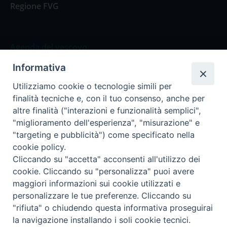
Regione FVG
Agenda del vescovo
Informativa
Agenda del vescovo
Utilizziamo cookie o tecnologie simili per
finalità tecniche e, con il tuo consenso, anche per
altre finalità ("interazioni e funzionalità semplici",
"miglioramento dell'esperienza", "misurazione" e
Privacy Policy
Trasparenza
"targeting e pubblicità") come specificato nella
cookie policy.
Termini e Condizioni
Cliccando su "accetta" acconsenti all'utilizzo dei
cookie. Cliccando su "personalizza" puoi avere
maggiori informazioni sui cookie utilizzati e
Informativa per il trattamento dei dati personali
personalizzare le tue preferenze. Cliccando su
"rifiuta" o chiudendo questa informativa proseguirai
la navigazione installando i soli cookie tecnici.
Cookie Policy