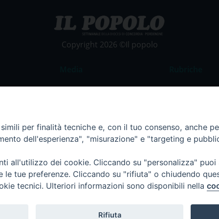
Copyright 2026 ©Il popolo
Media
Rubriche
Foto
Commento al
Video
La Parola del
Costume e So
imili per finalità tecniche e, con il tuo consenso, anche per 
amento dell'esperienza", "misurazione" e "targeting e pubbli
Apostolato de
Parrocchie
i all'utilizzo dei cookie. Cliccando su "personalizza" puoi
Regione FVG
re le tue preferenze. Cliccando su "rifiuta" o chiudendo que
okie tecnici. Ulteriori informazioni sono disponibili nella
coo
Rifiuta