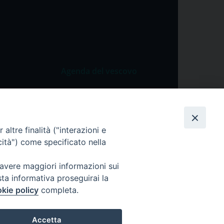
Agenda del vescovo
 Vangelo
Agenda del vescovo
 Papa
cietà
altre finalità ("interazioni e
cità") come specificato nella
lla Preghiera
 avere maggiori informazioni sui
sta informativa proseguirai la
kie policy
completa.
Accetta