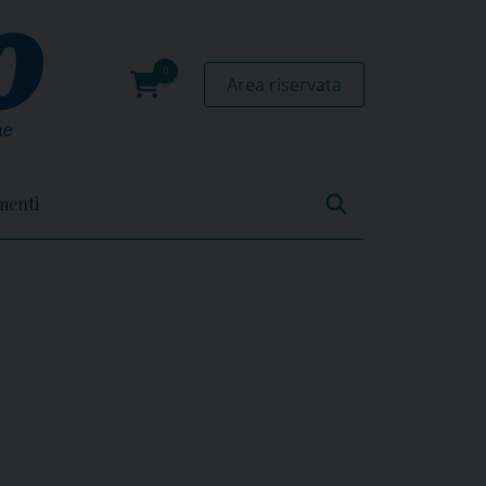
Area riservata
0
prodotti
menti