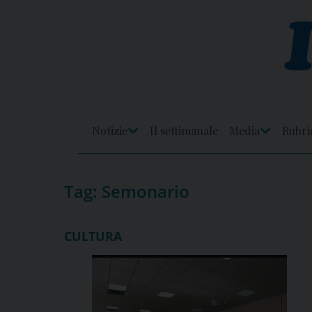
Skip
to
content
Notizie
Il settimanale
Media
Rubri
Apri
Apri
Menu
Menu
Tag:
Semonario
CULTURA