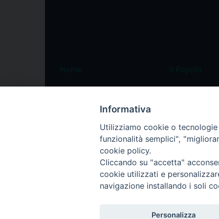
Home
Il Popolo
Speciali
Il settimanale
Pordenone
Chi siamo
Informativa
Portogruaro
La redazione
Utilizziamo cookie o tecnologie s
funzionalità semplici", "miglior
Friuli Occidentale
Pubblicità
cookie policy.
Veneto Orientale
Cliccando su "accetta" acconsent
Diocesi
cookie utilizzati e personalizza
navigazione installando i soli co
Personalizza