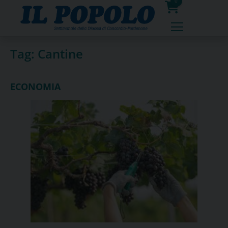
Skip
0
to
prodotti
content
Tag:
Cantine
ECONOMIA