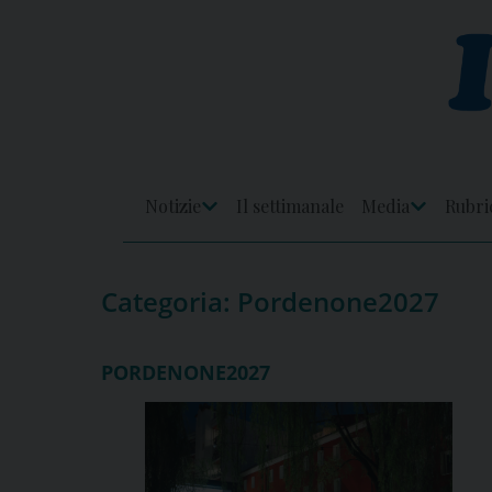
Skip
to
content
Notizie
Il settimanale
Media
Rubri
Apri
Apri
Menu
Menu
Categoria:
Pordenone2027
PORDENONE2027