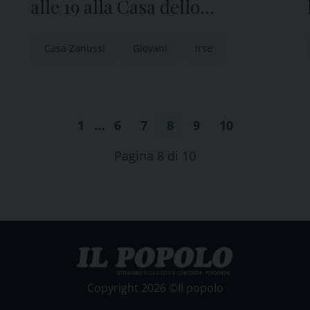
alle 19 alla Casa dello
studente: i curiosi del
Casa Zanussi
Giovani
Irse
territorio si raccontano
1
…
6
7
8
9
10
Pagina 8 di 10
Copyright 2026 ©Il popolo