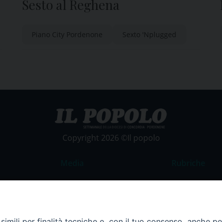
Sesto al Reghena
Piano City Pordenone
Sexto 'Nplugged
Copyright 2026 ©Il popolo
Media
Rubriche
Foto
Commento al
Video
La Parola del
Costume e So
imili per finalità tecniche e, con il tuo consenso, anche per 