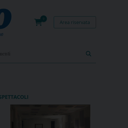
Area riservata
0
prodotti
menti
SPETTACOLI