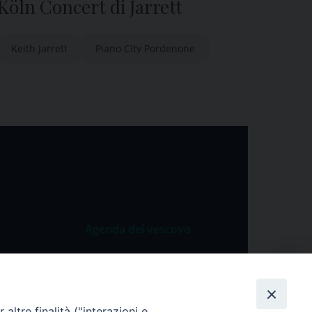
Köln Concert di Jarrett
Keith Jarrett
Piano City Pordenone
Agenda del vescovo
 Vangelo
Agenda del vescovo
 Papa
cietà
altre finalità ("interazioni e