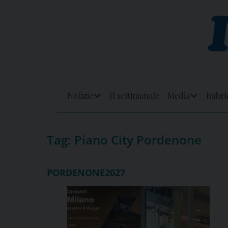
Skip
to
content
Notizie
Il settimanale
Media
Rubri
Apri
Apri
Menu
Menu
Tag:
Piano City Pordenone
PORDENONE2027