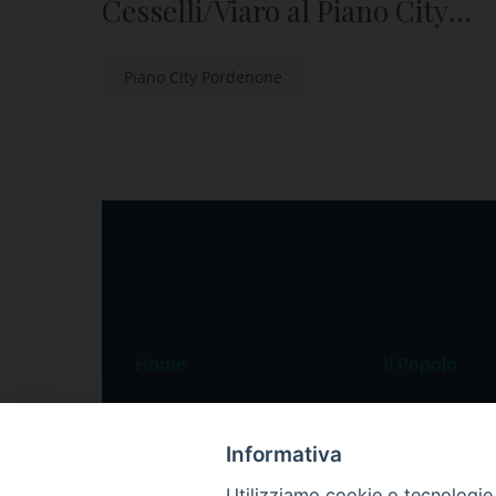
Cesselli/Viaro al Piano City
Parlour
Piano City Pordenone
Home
Il Popolo
Speciali
Il settimanale
Pordenone
Chi siamo
Informativa
Portogruaro
La redazione
Utilizziamo cookie o tecnologie s