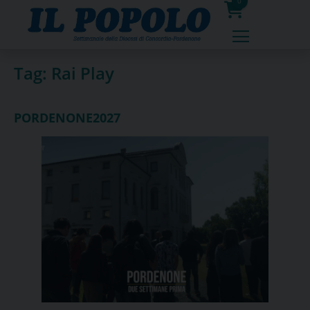
Skip
0
to
prodotti
content
Tag:
Rai Play
PORDENONE2027