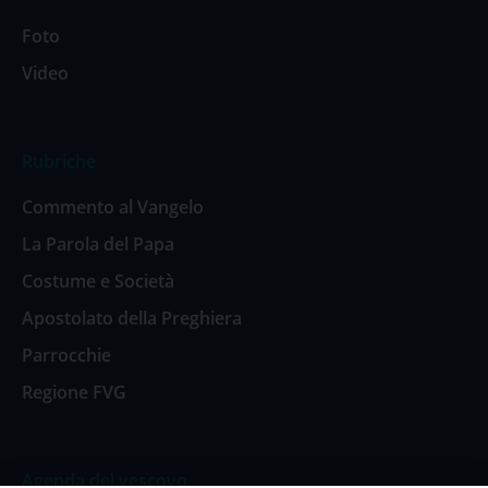
Foto
Video
Rubriche
Commento al Vangelo
La Parola del Papa
Costume e Società
Apostolato della Preghiera
Parrocchie
Regione FVG
Agenda del vescovo