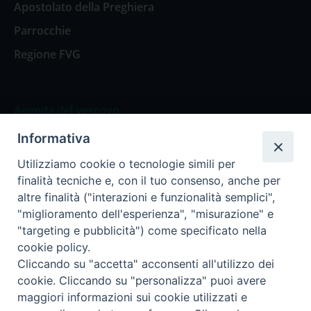
Apostolato della Preghiera
Parrocchie
Regione FVG
Agenda del vescovo
Informativa
Agenda del vescovo
Utilizziamo cookie o tecnologie simili per
finalità tecniche e, con il tuo consenso, anche per
altre finalità ("interazioni e funzionalità semplici",
"miglioramento dell'esperienza", "misurazione" e
Privacy Policy
Trasparenza
"targeting e pubblicità") come specificato nella
cookie policy.
Termini e Condizioni
Cliccando su "accetta" acconsenti all'utilizzo dei
cookie. Cliccando su "personalizza" puoi avere
maggiori informazioni sui cookie utilizzati e
Informativa per il trattamento dei dati personali