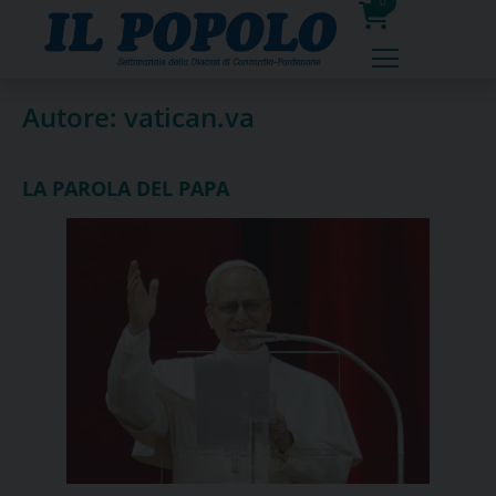
Skip
0
to
prodotti
content
Autore:
vatican.va
LA PAROLA DEL PAPA