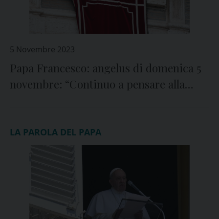
5 Novembre 2023
Papa Francesco: angelus di domenica 5
novembre: “Continuo a pensare alla
grave situazione in Palestina e in
Israele… Vi prego di fermarvi, in nome
di Dio: cessate il fuoco!”
LA PAROLA DEL PAPA