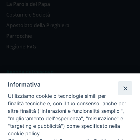
La Parola del Papa
Costume e Società
Apostolato della Preghiera
Parrocchie
Regione FVG
Agenda del vescovo
Informativa
Agenda del vescovo
Utilizziamo cookie o tecnologie simili per
finalità tecniche e, con il tuo consenso, anche per
altre finalità ("interazioni e funzionalità semplici",
"miglioramento dell'esperienza", "misurazione" e
Privacy Policy
Trasparenza
"targeting e pubblicità") come specificato nella
cookie policy.