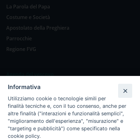
La Parola del Papa
Costume e Società
Apostolato della Preghiera
Parrocchie
Regione FVG
Agenda del vescovo
Informativa
Agenda del vescovo
Utilizziamo cookie o tecnologie simili per
finalità tecniche e, con il tuo consenso, anche per
altre finalità ("interazioni e funzionalità semplici",
"miglioramento dell'esperienza", "misurazione" e
Privacy Policy
Trasparenza
"targeting e pubblicità") come specificato nella
cookie policy.